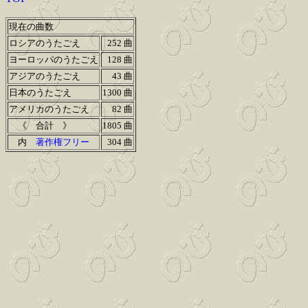
現在の曲数
ロシアのうたごえ
252 曲
ヨーロッパのうたごえ
128 曲
アジアのうたごえ
43 曲
日本のうたごえ
1300 曲
アメリカのうたごえ
82 曲
《 合計 》
1805 曲
内
著作権フリー
304 曲