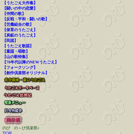
【うたごえ大作集】
【闘いの中の恋愛】
【仲間の歌】
【反戦・平和・闘いの歌】
【労働組合の歌】
【保育のうたごえ】
【炭鉱のうたごえ】
【民謡】
【うたごえ歌謡】
【童謡・唱歌】
【山の歌特集】
【70年代以降のNEWうたごえ】
【フォークソング】
【創作倶楽部オリジナル】
のび の～び倶楽部♪
TOP